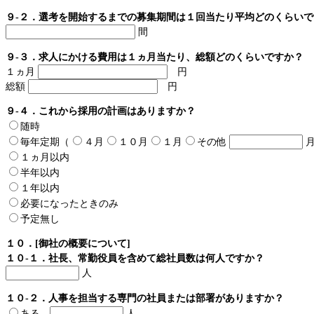
９-２．選考を開始するまでの募集期間は１回当たり平均どのくらいで
間
９-３．求人にかける費用は１ヵ月当たり、総額どのくらいですか？
１ヵ月
円
総額
円
９-４．これから採用の計画はありますか？
随時
毎年定期（
４月
１０月
１月
その他
月
１ヵ月以内
半年以内
１年以内
必要になったときのみ
予定無し
１０．[御社の概要について]
１０-１．社長、常勤役員を含めて総社員数は何人ですか？
人
１０-２．人事を担当する専門の社員または部署がありますか？
ある
人