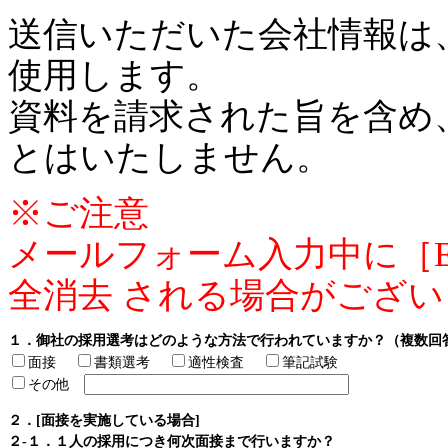
送信いただいた会社情報は
使用します。
資料を請求された旨を含め
とはいたしません。
※ご注意
メールフォーム入力中に［
全消去 される場合がござ
１．御社の採用選考はどのような方法で行われていますか？（複数回
面接
書類選考
適性検査
筆記試験
その他
２．[面接を実施している場合]
２-１．１人の採用につき何次面接まで行いますか？