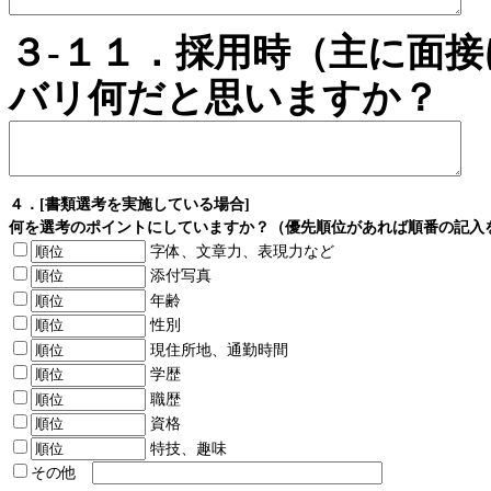
３-１１．採用時（主に面
バリ何だと思いますか？
４．[書類選考を実施している場合]
何を選考のポイントにしていますか？（優先順位があれば順番の記入
字体、文章力、表現力など
添付写真
年齢
性別
現住所地、通勤時間
学歴
職歴
資格
特技、趣味
その他