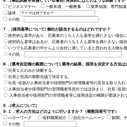
６．[筆記試験を実施している場合] 具体的にはどのような試験です
ビジネスマナー
一般常識、一般教養
業界知識、専門知
論述
その他
７． [採用基準について] 御社が該当するものはどれですか？
絶対的な基準があり、応募者のうち１人も基準を満たさない場合
絶対的な基準はあるが、応募者のうち１人も基準を満たさない場
いつでも応募者の中からより会社に適していると思われる人物を
その他
８．[選考決定権の範囲について] 選考の結果、採用を決定する方法は
社長１人のみが決断する。
社長と役員の複数合議で決定する。
社長･役員が人事担当者や採用部門の管理職者等の意見を取り入れ
人事担当者や採用部門の管理職者等意向でほぼ決まり、社長･役員
人事担当者や採用部門の管理職者等に採用決定の権限が委譲され
９．[求人について]
９-１．求人の方法はどのように行いますか？（複数回答可です）
ハローワーク
有料職業紹介
自社ホームページ
新聞、
その他