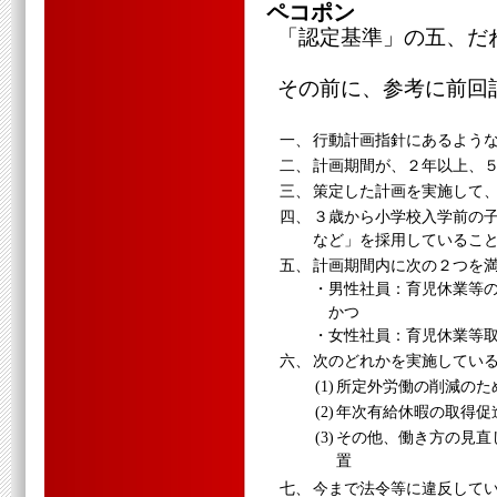
ペコポン
「認定基準」の五、だ
その前に、参考に前回
一、
行動計画指針にあるよう
二、
計画期間が、２年以上、
三、
策定した計画を実施して
四、
３歳から小学校入学前の
など」を採用しているこ
五、
計画期間内に次の２つを
・男性社員：育児休業等
かつ
・女性社員：育児休業等取
六、
次のどれかを実施してい
(1)
所定外労働の削減のた
(2)
年次有給休暇の取得促
(3)
その他、働き方の見直
置
七、
今まで法令等に違反して