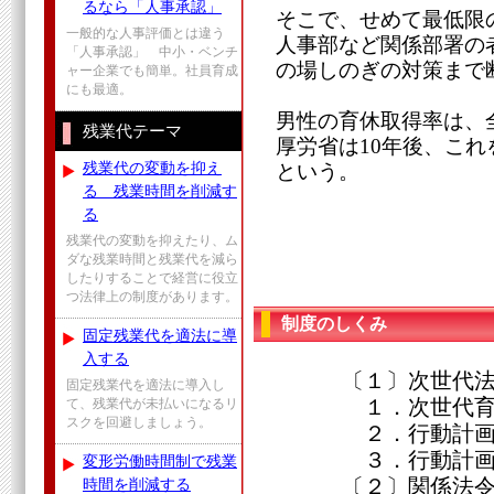
るなら「人事承認」
そこで、せめて最低限
一般的な人事評価とは違う
人事部など関係部署の
「人事承認」 中小・ベンチ
の場しのぎの対策まで
ャー企業でも簡単。社員育成
にも最適。
男性の育休取得率は、全
残業代テーマ
厚労省は10年後、これ
残業代の変動を抑え
という。
る 残業時間を削減す
る
残業代の変動を抑えたり、ム
ダな残業時間と残業代を減ら
したりすることで経営に役立
つ法律上の制度があります。
制度のしくみ
固定残業代を適法に導
入する
〔１〕次世代法
固定残業代を適法に導入し
１．次世代育成支
て、残業代が未払いになるリ
スクを回避しましょう。
２．行動計画策
３．行動計画
変形労働時間制で残業
〔２〕関係法
時間を削減する