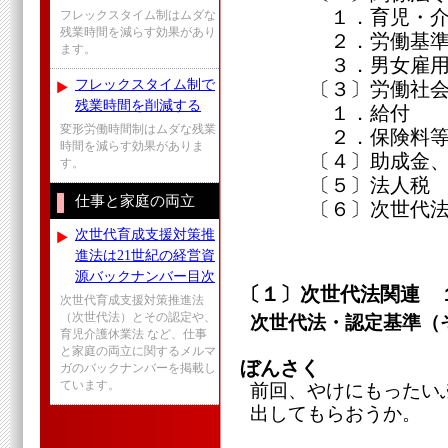
１．育児・介護
フレックスタイム制はムダな
残業時間を減らす効果があり
２．労働基準
ます。
３．男女雇用機
フレックスタイム制で
〔３〕労働社会
残業時間を削減する
１．給付
変形労働時間制はムダな残業
２．保険料
時間を減らす効果がありま
〔４〕助成金、
す。
〔５〕法人税
仕事と家庭の両立
〔６〕次世代法
次世代育成支援対策推
進法は21世紀の経営資
源バックナンバー目次
〔１〕次世代法関連 
次世代育成支援対策推進法
（次世代法）とその認定や、
次世代法・認定基準（
育児介護休業法 など、仕事
と家庭の両立に関するメルマ
ぼんさく
ガのバックナンバーを掲載し
ています。
前回、やけにもったい
出してもらおうか。