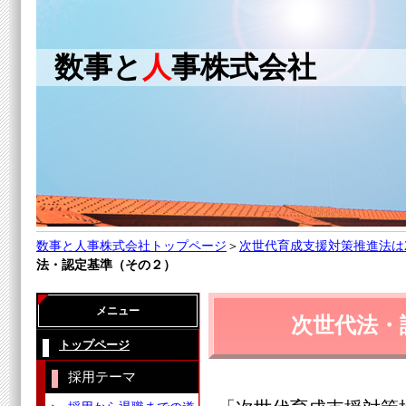
数事と
人
事株式会社
数事と人事株式会社トップページ
＞
次世代育成支援対策推進法は
法・認定基準（その２）
メニュー
次世代法・
トップページ
採用テーマ