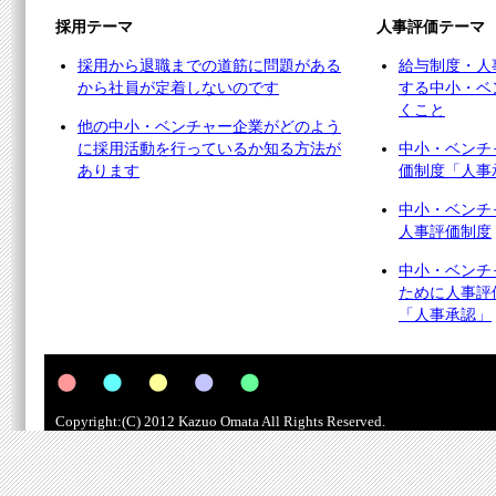
採用テーマ
人事評価テーマ
採用から退職までの道筋に問題がある
給与制度・人
から社員が定着しないのです
する中小・ベ
くこと
他の中小・ベンチャー企業がどのよう
に採用活動を行っているか知る方法が
中小・ベンチ
あります
価制度「人事
中小・ベンチ
人事評価制度
中小・ベンチ
ために人事評
「人事承認」
Copyright:(C) 2012 Kazuo Omata All Rights Reserved.