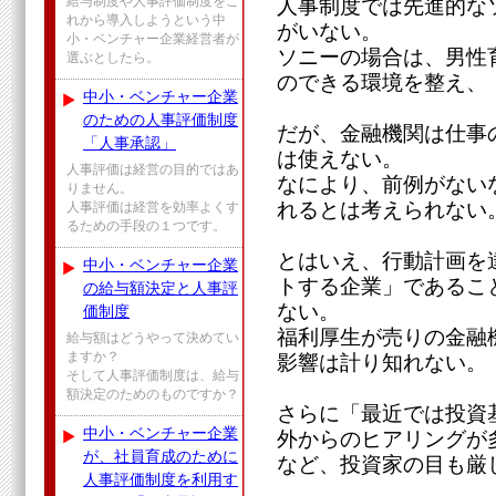
給与制度や人事評価制度をこ
人事制度では先進的な
れから導入しようという中
がいない。
小・ベンチャー企業経営者が
ソニーの場合は、男性
選ぶとしたら。
のできる環境を整え、
中小・ベンチャー企業
のための人事評価制度
だが、金融機関は仕事
「人事承認」
は使えない。
人事評価は経営の目的ではあ
なにより、前例がない
りません。
れるとは考えられない
人事評価は経営を効率よくす
るための手段の１つです。
とはいえ、行動計画を
中小・ベンチャー企業
トする企業」であるこ
の給与額決定と人事評
ない。
価制度
福利厚生が売りの金融
給与額はどうやって決めてい
ますか？
影響は計り知れない。
そして人事評価制度は、給与
額決定のためのものですか？
さらに「最近では投資
中小・ベンチャー企業
外からのヒアリングが
が、社員育成のために
など、投資家の目も厳
人事評価制度を利用す