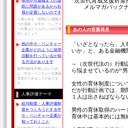
「次世代育成支援対策
採用から退職までの道
メルマガバックナンバ
筋に問題があるから社
員が定着しないのです
２通りある「採用から退職ま
での道筋」を中小・ベンチャ
ー企業はどちらかしっかり選
あの人の言葉発見
択しましょう。
「いざとなったら、人
他の中小・ベンチャー
企業がどのように採用
いか」と、ある金融機
活動を行っているか知
る方法があります
～（次世代法の）行動
採用活動を失敗しないため
ら悩ませているのが“
に、中小・ベンチャー企業経
営者ができることがありま
女性の育休制度につい
す。
だが行動計画では、期
人事評価テーマ
１人は出さねばならな
給与制度・人事評価制
男性の育休取得のハー
度をつくろうとする中
小・ベンチャー企業が
育休中は基本的には無
知っておくこと