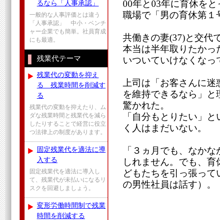
00年と03年に育休を
るなら「人事承認」
職場で「男の育休第１
一般的な人事評価とは違う
「人事承認」 中小・ベンチ
ャー企業でも簡単。社員育成
共働きの妻(37)と交
にも最適。
本当は半年取りたかっ
残業代テーマ
いついていけなくなっ
残業代の変動を抑え
上司は「お客さんに迷
る 残業時間を削減す
を維持できるなら」と
る
驚かれた。
残業代の変動を抑えたり、ム
「自分もとりたい」と
ダな残業時間と残業代を減ら
したりすることで経営に役立
く人はまだいない。
つ法律上の制度があります。
固定残業代を適法に導
「３ヵ月でも、なかな
入する
しれません。でも、育
どもたちを引っ張って
固定残業代を適法に導入し
て、残業代が未払いになるリ
の男性社員は話す）。
スクを回避しましょう。
変形労働時間制で残業
時間を削減する