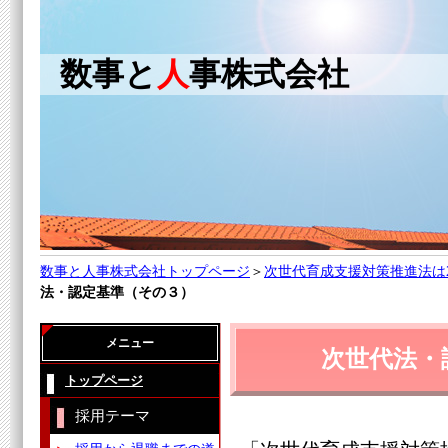
数事と
人
事株式会社
数事と人事株式会社トップページ
＞
次世代育成支援対策推進法は
法・認定基準（その３）
メニュー
次世代法・
トップページ
採用テーマ