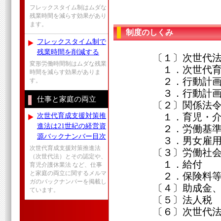
フレックスタイム制はムダな
残業時間を減らす効果があり
ます。
制度のしくみ
フレックスタイム制で
残業時間を削減する
〔１〕次世代法
変形労働時間制はムダな残業
１．次世代育成支
時間を減らす効果がありま
２．行動計画策
す。
３．行動計画
仕事と家庭の両立
〔２〕関係法
次世代育成支援対策推
１．育児・介護
進法は21世紀の経営資
２．労働基準
源バックナンバー目次
３．男女雇用機
次世代育成支援対策推進法
〔３〕労働社会
（次世代法）とその認定や、
１．給付
育児介護休業法 など、仕事
と家庭の両立に関するメルマ
２．保険料
ガのバックナンバーを掲載し
〔４〕助成金、
ています。
〔５〕法人税
〔６〕次世代法