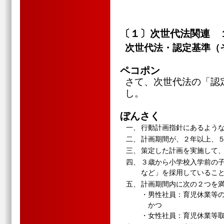
〔１〕次世代法関連 
次世代法・認定基準（
ペコポン
さて、次世代法の「認
し。
ぼんさく
一、
行動計画指針にあるよう
二、
計画期間が、２年以上、
三、
策定した計画を実施して
四、
３歳から小学校入学前の
など」を採用しているこ
五、
計画期間内に次の２つを
・男性社員：育児休業等
かつ
・女性社員：育児休業等取