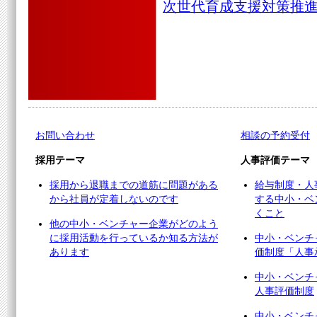
次世代育成支援対策推進
お問い合わせ
相談の予約受付
採用テーマ
人事評価テーマ
採用から退職までの道筋に問題がある
給与制度・人
から社員が定着しないのです
する中小・ベ
くこと
他の中小・ベンチャー企業がどのよう
に採用活動を行っているか知る方法が
中小・ベンチ
あります
価制度「人事
中小・ベンチ
人事評価制度
中小・ベンチ