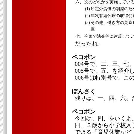
六、
次のどれかを実施してい
(1)
所定外労働の削減のた
(2)
年次有給休暇の取得促
(3)
その他、働き方の見直
置
七、
今まで法令等に違反して
だったね。
ペコポン
004号で、二、三、七
005号で、五、を紹介
006号は特別号で、こ
ぼんさく
残りは、一、四、六、
ペコポン
今回は、四、をいくよ
四、３歳から小学校入
できる「育児休業など