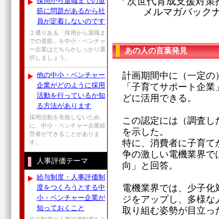
「次世代育成支援対策
採用から退職までの道
メルマガバックナンバ
筋に問題があるから社
員が定着しないのです
２通りある「採用から退職ま
での道筋」を中小・ベンチャ
ー企業はどちらかしっかり選
あの人の言葉発見
択しましょう。
計画期間中に（一定の
他の中小・ベンチャー
企業がどのように採用
「子育てサポート企業
活動を行っているか知
どに活用できる。
る方法があります
採用活動を失敗しないため
この認定には（調査した
に、中小・ベンチャー企業経
を示した。
営者ができることがありま
特に、消費者に子育て
す。
争の激しい電機業界で
人事評価テーマ
向」と回答。
給与制度・人事評価制
電機業界では、少子化
度をつくろうとする中
小・ベンチャー企業が
ジをアップし、多様な
知っておくこと
取り組む姿勢が目立っ