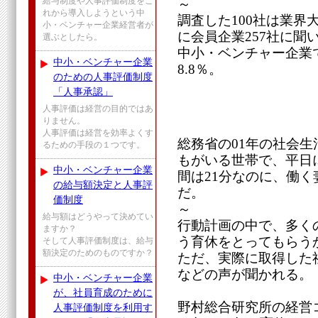
給与制度や人事評価制度をこ
～
れから導入しようという中
調査した100社は業界
小・ベンチャー企業経営者が
に会員企業257社に聞
選ぶとしたら。
中小・ベンチャー企業
中小・ベンチャー企業
8.8％。
のための人事評価制度
「人事承認」
人事評価は経営の目的ではあ
りません。
人事評価は経営を効率よくす
総務省の01年の社会
るための手段の１つです。
もがいる世帯で、平日
中小・ベンチャー企業
間は21分なのに、働
の給与額決定と人事評
だ。
価制度
～
給与額はどうやって決めてい
行動計画の中で、多く
ますか？
う育休をとってもらう
そして人事評価制度は、給与
額決定のためのものですか？
ただ、実際に取得した
などの声が聞かれる。
中小・ベンチャー企業
が、社員育成のために
野村総合研究所の経営
人事評価制度を利用す