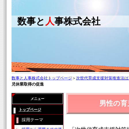
数事と
人
事株式会社
数事と人事株式会社トップページ
＞
次世代育成支援対策推進法は
児休業取得の促進
メニュー
男性の育
トップページ
採用テーマ