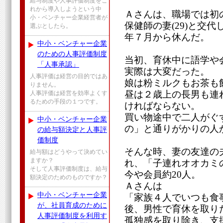
給与制度や人事評価制度をこ
れから導入しようという中
Ａさんは、職場では初
小・ベンチャー企業経営者が
保健師の妻(29)と交
選ぶとしたら。
年７月から休んだ。
中小・ベンチャー企業
のための人事評価制度
当初、育休中に語学や
「人事承認」
実際は大変だった。
人事評価は経営の目的ではあ
娘は粉ミルクもお茶も
りません。
昼は２歳上の長男も連
人事評価は経営を効率よくす
るための手段の１つです。
ければならない。
買い物途中で二人がぐ
中小・ベンチャー企業
の」と通りがかりの人
の給与額決定と人事評
価制度
そんな時、妻の友達の
給与額はどうやって決めてい
ますか？
れ、「子連れオオカミ
そして人事評価制度は、給与
今や会員約20人。
額決定のためのものですか？
Ａさんは
中小・ベンチャー企業
「家族４人でいつも食
が、社員育成のために
後、男性で育休を取り
人事評価制度を利用す
孤独感を取り除き、支