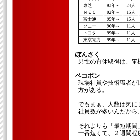
東芝
93年～
24人
ＮＥＣ
92年～
15人
富士通
95年～
15人
ソニー
96年～
11人
トヨタ
99年～
11人
東京電力
99年～
11人
ぼんさく
男性の育休取得は、電
ペコポン
現場社員や技術職者が
方がある。
でもまぁ、人数は気に
社員数が多いんだから
それよりも「最短期間
一番短くて、２週間程