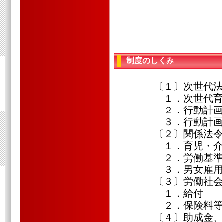
制度のしくみ
〔１〕次世代法
１．次世代育成支
２．行動計画策
３．行動計画
〔２〕関係法
１．育児・介護
２．労働基準
３．男女雇用機
〔３〕労働社会
１．給付
２．保険料
〔４〕助成金、