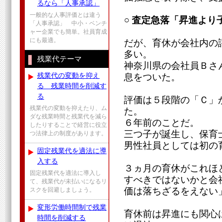
るなら「人事承認」
一般的な人事評価とは違う
○ 査定急落「昇進より
「人事承認」 中小・ベンチ
ャー企業でも簡単。社員育成
にも最適。
だが、育休が会社内の
多い。
残業代テーマ
神奈川県の会社員Ｂさん
残業代の変動を抑え
息をついた。
る 残業時間を削減す
る
評価は５段階の「Ｃ」
残業代の変動を抑えたり、ム
た。
ダな残業時間と残業代を減ら
６年前のことだ。
したりすることで経営に役立
三つ子が誕生し、保育
つ法律上の制度があります。
男性社員としては初の
固定残業代を適法に導
入する
３ヵ月の育休がこれほ
固定残業代を適法に導入し
すべきではないかと会
て、残業代が未払いになるリ
価は落ちざるをえない
スクを回避しましょう。
変形労働時間制で残業
育休前は昇進にも関心
時間を削減する