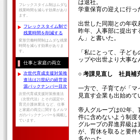
は退社。
フレックスタイム制はムダな
学童保育の迎えに行っ
残業時間を減らす効果があり
ます。
出世した同期との年収差
フレックスタイム制で
昨年、人事部に提出す
残業時間を削減する
ん」と書いた。
変形労働時間制はムダな残業
時間を減らす効果がありま
す。
「私にとって、子ども
ップや出世より大事な
仕事と家庭の両立
次世代育成支援対策推
○ 考課見直し 社員補
進法は21世紀の経営資
源バックナンバー目次
一方で、子育てが「マ
次世代育成支援対策推進法
見直す企業も出始めて
（次世代法）とその認定や、
育児介護休業法 など、仕事
帝人グループは02年
と家庭の両立に関するメルマ
ガのバックナンバーを掲載し
件に含めないよう制度
ています。
グループの昇進昇級は
が、育休を取ると要件
多かった。