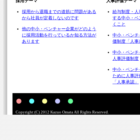
採用テーマ
人事評価テーマ
採用から退職までの道筋に問題がある
給与制度・人
から社員が定着しないのです
する中小・ベ
くこと
他の中小・ベンチャー企業がどのよう
に採用活動を行っているか知る方法が
中小・ベンチ
あります
価制度「人事
中小・ベンチ
人事評価制度
中小・ベンチ
ために人事評
「人事承認」
Copyright:(C) 2012 Kazuo Omata All Rights Reserved.