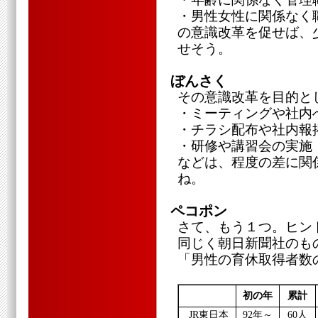
・男性女性に関係なく
の意識改革を促せば、
せそう。
ぼんさく
その意識改革を目的と
・ミーティングや社内
・チラシ配布や社内報
・研修や講習会の実施
などは、程度の差に関
ね。
ペコポン
さて、もう１つ。ヒン
同じく朝日新聞社のも
「男性の育休取得者数
初の年
累計
JR東日本
92年～
60人