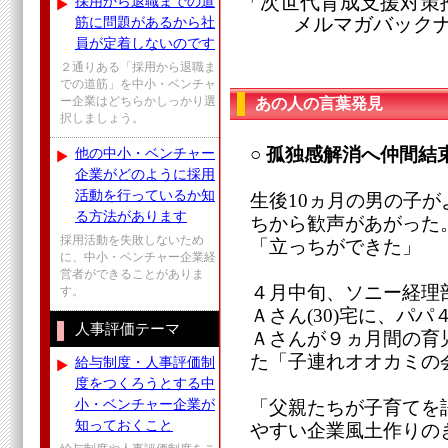
「次世代育成支援対策
採用から退職までの道
メルマガバックナンバ
筋に問題があるから社
員が定着しないのです
２通りある「採用から退職ま
での道筋」を中小・ベンチャ
ー企業はどちらかしっかり選
あの人の言葉発見
択しましょう。
○ 孤独感解消へ仲間結
他の中小・ベンチャー
企業がどのように採用
活動を行っているか知
生後10ヵ月の男の子
る方法があります
ちから歓声があがった
採用活動を失敗しないため
「立っちができた」
に、中小・ベンチャー企業経
営者ができることがありま
４月中旬、ソニー経理
す。
Ａさん(30)宅に、パ
人事評価テーマ
Ａさんが９ヵ月間の育
た「子連れオオカミの
給与制度・人事評価制
度をつくろうとする中
小・ベンチャー企業が
「父親たちが子育てを
知っておくこと
やすい企業風土作りの