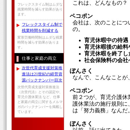
これは、どんなもの？
フレックスタイム制はムダな
残業時間を減らす効果があり
ます。
ペコポン
会社は、次のことにつ
フレックスタイム制で
の。
残業時間を削減する
変形労働時間制はムダな残業
育児休暇中の待遇
時間を減らす効果がありま
育児休暇後の給料
す。
育児休暇を終了し
仕事と家庭の両立
社会保険料の会社
次世代育成支援対策推
ぼんさく
進法は21世紀の経営資
なんで、こんなことが
源バックナンバー目次
次世代育成支援対策推進法
ペコポン
（次世代法）とその認定や、
前２つが、育児介護休
育児介護休業法 など、仕事
と家庭の両立に関するメルマ
護休業法の施行規則に
ガのバックナンバーを掲載し
は「努力義務」なんだ
ています。
ぼんさく