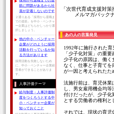
採用から退職までの道
筋に問題があるから社
「次世代育成支援対策
員が定着しないのです
メルマガバックナンバ
２通りある「採用から退職ま
での道筋」を中小・ベンチャ
ー企業はどちらかしっかり選
択しましょう。
あの人の言葉発見
他の中小・ベンチャー
企業がどのように採用
1992年に施行された
活動を行っているか知
「少子化対策」の重要
る方法があります
少子化の原因は、働く
採用活動を失敗しないため
なく、仕事と子育てを
に、中小・ベンチャー企業経
営者ができることがありま
が一因と考えられたた
す。
法施行前は、育児休業
人事評価テーマ
し、男女雇用機会均等
給与制度・人事評価制
付けだったが、少子化
度をつくろうとする中
とする労働者の権利と
小・ベンチャー企業が
知っておくこと
それでは、現状の育児