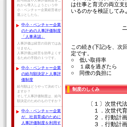
給与制度や人事評価制度をこ
は仕事と育児の両立支
れから導入しようという中
いるのかを検証してみ
小・ベンチャー企業経営者が
選ぶとしたら。
中小・ベンチャー企業
のための人事評価制度
「人事承認」
人事評価は経営の目的ではあ
この続き(下記)を、次
りません。
定です。
人事評価は経営を効率よくす
るための手段の１つです。
○ 低い取得率
○ １歳を過ぎたら
中小・ベンチャー企業
○ 同僚の負担に
の給与額決定と人事評
価制度
給与額はどうやって決めてい
制度のしくみ
ますか？
そして人事評価制度は、給与
額決定のためのものですか？
〔１〕次世代法
１．次世代育成支
中小・ベンチャー企業
２．行動計画策
が、社員育成のために
人事評価制度を利用す
３．行動計画