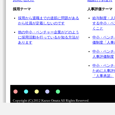
お問い合わせ
相談の予約受付
採用テーマ
人事評価テーマ
採用から退職までの道筋に問題がある
給与制度・人
から社員が定着しないのです
する中小・ベ
くこと
他の中小・ベンチャー企業がどのよう
に採用活動を行っているか知る方法が
中小・ベンチ
あります
価制度「人事
中小・ベンチ
人事評価制度
中小・ベンチ
ために人事評
「人事承認」
Copyright:(C) 2012 Kazuo Omata All Rights Reserved.