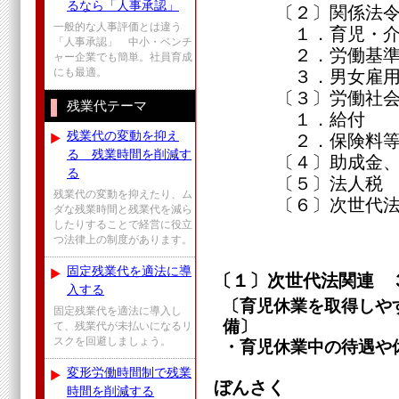
るなら「人事承認」
〔２〕関係法
一般的な人事評価とは違う
１．育児・介護
「人事承認」 中小・ベンチ
２．労働基準
ャー企業でも簡単。社員育成
にも最適。
３．男女雇用機
〔３〕労働社会
残業代テーマ
１．給付
残業代の変動を抑え
２．保険料
る 残業時間を削減す
〔４〕助成金、
る
〔５〕法人税
残業代の変動を抑えたり、ム
〔６〕次世代法
ダな残業時間と残業代を減ら
したりすることで経営に役立
つ法律上の制度があります。
固定残業代を適法に導
〔１〕次世代法関連 
入する
〔育児休業を取得しや
固定残業代を適法に導入し
備〕
て、残業代が未払いになるリ
スクを回避しましょう。
・育児休業中の待遇や
変形労働時間制で残業
ぼんさく
時間を削減する