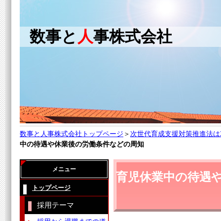
数事と
人
事株式会社
数事と人事株式会社トップページ
＞
次世代育成支援対策推進法は
中の待遇や休業後の労働条件などの周知
メニュー
育児休業中の待遇
トップページ
採用テーマ