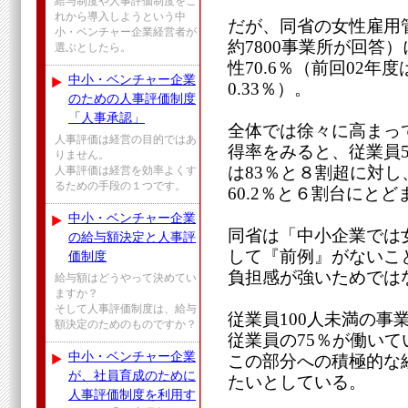
給与制度や人事評価制度をこ
れから導入しようという中
だが、同省の女性雇用
小・ベンチャー企業経営者が
約7800事業所が回答
選ぶとしたら。
性70.6％（前回02年度
中小・ベンチャー企業
0.33％）。
のための人事評価制度
「人事承認」
全体では徐々に高まっ
人事評価は経営の目的ではあ
得率をみると、従業員500
りません。
は83％と８割超に対し、
人事評価は経営を効率よくす
るための手段の１つです。
60.2％と６割台にとど
中小・ベンチャー企業
同省は「中小企業では
の給与額決定と人事評
して『前例』がないこ
価制度
負担感が強いためでは
給与額はどうやって決めてい
ますか？
そして人事評価制度は、給与
従業員100人未満の事
額決定のためのものですか？
従業員の75％が働いて
中小・ベンチャー企業
この部分への積極的な
が、社員育成のために
たいとしている。
人事評価制度を利用す