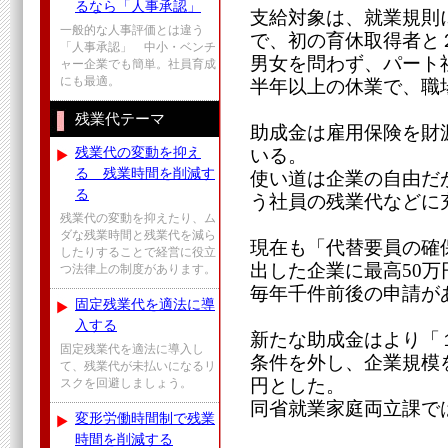
るなら「人事承認」
支給対象は、就業規則
一般的な人事評価とは違う
で、初の育休取得者と
「人事承認」 中小・ベンチ
男女を問わず、パート
ャー企業でも簡単。社員育成
にも最適。
半年以上の休業で、職
残業代テーマ
助成金は雇用保険を財
残業代の変動を抑え
いる。
る 残業時間を削減す
使い道は企業の自由だ
る
う社員の残業代などに
残業代の変動を抑えたり、ム
ダな残業時間と残業代を減ら
現在も「代替要員の確
したりすることで経営に役立
出した企業に最高50
つ法律上の制度があります。
毎年千件前後の申請が
固定残業代を適法に導
入する
新たな助成金はより「
固定残業代を適法に導入し
条件を外し、企業規模を
て、残業代が未払いになるリ
円とした。
スクを回避しましょう。
同省就業家庭両立課で
変形労働時間制で残業
時間を削減する