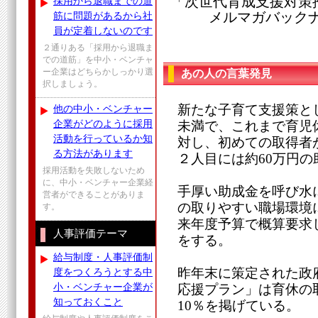
「次世代育成支援対策
採用から退職までの道
メルマガバックナンバ
筋に問題があるから社
員が定着しないのです
２通りある「採用から退職ま
での道筋」を中小・ベンチャ
ー企業はどちらかしっかり選
あの人の言葉発見
択しましょう。
新たな子育て支援策とし
他の中小・ベンチャー
企業がどのように採用
未満で、これまで育児
活動を行っているか知
対し、初めての取得者が
る方法があります
２人目には約60万円
採用活動を失敗しないため
に、中小・ベンチャー企業経
手厚い助成金を呼び水
営者ができることがありま
の取りやすい職場環境
す。
来年度予算で概算要求
人事評価テーマ
をする。
給与制度・人事評価制
昨年末に策定された政
度をつくろうとする中
小・ベンチャー企業が
応援プラン」は育休の
知っておくこと
10％を掲げている。