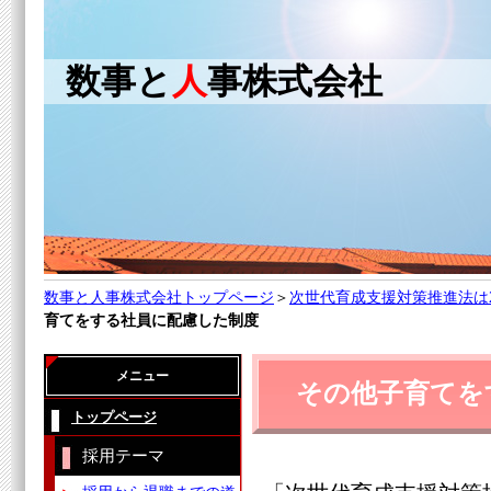
数事と
人
事株式会社
数事と人事株式会社トップページ
＞
次世代育成支援対策推進法は
育てをする社員に配慮した制度
メニュー
その他子育てを
トップページ
採用テーマ