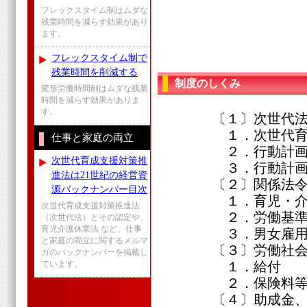
フレックスタイム制はムダな
残業時間を減らす効果があり
ます。
フレックスタイム制で
残業時間を削減する
制度のしくみ
変形労働時間制はムダな残業
時間を減らす効果がありま
す。
〔１〕次世代法
１．次世代育成支
仕事と家庭の両立
２．行動計画策
次世代育成支援対策推
３．行動計画
進法は21世紀の経営資
〔２〕関係法
源バックナンバー目次
１．育児・介護
次世代育成支援対策推進法
２．労働基準
（次世代法）とその認定や、
育児介護休業法 など、仕事
３．男女雇用機
と家庭の両立に関するメルマ
〔３〕労働社会
ガのバックナンバーを掲載し
１．給付
ています。
２．保険料
〔４〕助成金、