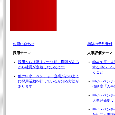
お問い合わせ
相談の予約受付
採用テーマ
人事評価テーマ
採用から退職までの道筋に問題がある
給与制度・人
から社員が定着しないのです
する中小・ベ
くこと
他の中小・ベンチャー企業がどのよう
に採用活動を行っているか知る方法が
中小・ベンチ
あります
価制度「人事
中小・ベンチ
人事評価制度
中小・ベンチ
ために人事評