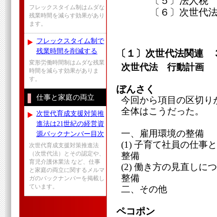
〔５〕法人税
フレックスタイム制はムダな
〔６〕次世代法
残業時間を減らす効果があり
ます。
フレックスタイム制で
残業時間を削減する
〔１〕次世代法関連 
変形労働時間制はムダな残業
次世代法 行動計画
時間を減らす効果がありま
す。
ぼんさく
仕事と家庭の両立
今回から項目の区切り
全体はこうだった。
次世代育成支援対策推
進法は21世紀の経営資
一、雇用環境の整備
源バックナンバー目次
(1) 子育て社員の仕
次世代育成支援対策推進法
（次世代法）とその認定や、
整備
育児介護休業法 など、仕事
(2) 働き方の見直し
と家庭の両立に関するメルマ
整備
ガのバックナンバーを掲載し
ています。
二、その他
ペコポン