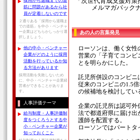
「次世代育成支援対策
採用から退職までの道
メルマガバックナンバ
筋に問題があるから社
員が定着しないのです
２通りある「採用から退職ま
での道筋」を中小・ベンチャ
ー企業はどちらかしっかり選
あの人の言葉発見
択しましょう。
ローソンは、働く女性
他の中小・ベンチャー
企業がどのように採用
営業の「子育てコンビ
活動を行っているか知
とを明らかにした。
る方法があります
採用活動を失敗しないため
託児所併設のコンビニ
に、中小・ベンチャー企業経
従来のコンビニの1.5
営者ができることがありま
の候補地を検討してい
す。
人事評価テーマ
企業の託児所は認可外
法で都道府県に届け出
給与制度・人事評価制
護師を配置する。
度をつくろうとする中
小・ベンチャー企業が
ローソンではパートタ
知っておくこと