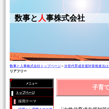
数事と
人
事株式会社
数事と人事株式会社トップページ
＞
次世代育成支援対策推進法は
リアフリー
メニュー
子育
トップページ
採用テーマ