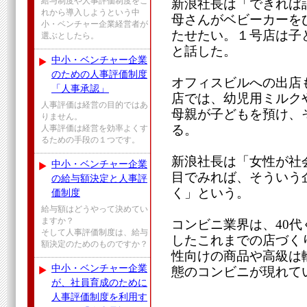
給与制度や人事評価制度をこ
新浪社長は「できれば
れから導入しようという中
母さんがベビーカーを
小・ベンチャー企業経営者が
たせたい。１号店は子
選ぶとしたら。
と話した。
中小・ベンチャー企業
のための人事評価制度
オフィスビルへの出店
「人事承認」
店では、幼児用ミルク
人事評価は経営の目的ではあ
母親が子どもを預け、
りません。
る。
人事評価は経営を効率よくす
るための手段の１つです。
新浪社長は「女性が社
中小・ベンチャー企業
目でみれば、そういう
の給与額決定と人事評
く」という。
価制度
給与額はどうやって決めてい
ますか？
コンビニ業界は、40
そして人事評価制度は、給与
したこれまでの店づく
額決定のためのものですか？
性向けの商品や高級は
中小・ベンチャー企業
態のコンビニが現れて
が、社員育成のために
人事評価制度を利用す