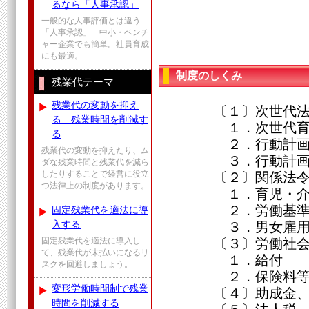
るなら「人事承認」
一般的な人事評価とは違う
「人事承認」 中小・ベンチ
ャー企業でも簡単。社員育成
にも最適。
制度のしくみ
残業代テーマ
残業代の変動を抑え
〔１〕次世代法
る 残業時間を削減す
１．次世代育成支
る
２．行動計画策
残業代の変動を抑えたり、ム
３．行動計画
ダな残業時間と残業代を減ら
したりすることで経営に役立
〔２〕関係法
つ法律上の制度があります。
１．育児・介護
２．労働基準
固定残業代を適法に導
入する
３．男女雇用機
〔３〕労働社会
固定残業代を適法に導入し
て、残業代が未払いになるリ
１．給付
スクを回避しましょう。
２．保険料
変形労働時間制で残業
〔４〕助成金、
時間を削減する